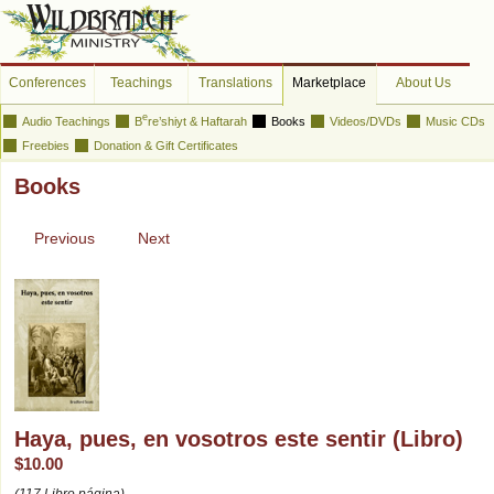
Conferences
Teachings
Translations
Marketplace
About Us
e
Audio Teachings
B
re’shiyt & Haftarah
Books
Videos/DVDs
Music CDs
Freebies
Donation & Gift Certificates
Books
Previous
Next
Haya, pues, en vosotros este sentir (Libro)
$10.00
(117 Libro página)