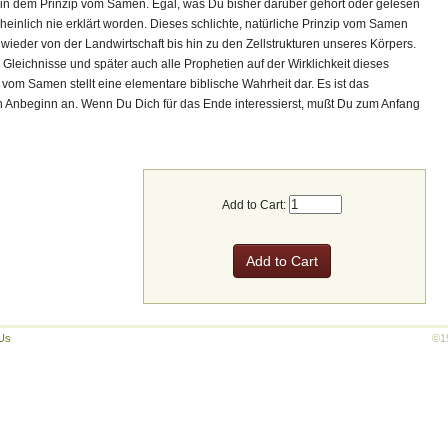
ir in dem Prinzip vom Samen. Egal, was Du bisher darüber gehört oder gelesen
heinlich nie erklärt worden. Dieses schlichte, natürliche Prinzip vom Samen
wieder von der Landwirtschaft bis hin zu den Zellstrukturen unseres Körpers.
e Gleichnisse und später auch alle Prophetien auf der Wirklichkeit dieses
 vom Samen stellt eine elementare biblische Wahrheit dar. Es ist das
von Anbeginn an. Wenn Du Dich für das Ende interessierst, mußt Du zum Anfang
Add to Cart:
Us
©1