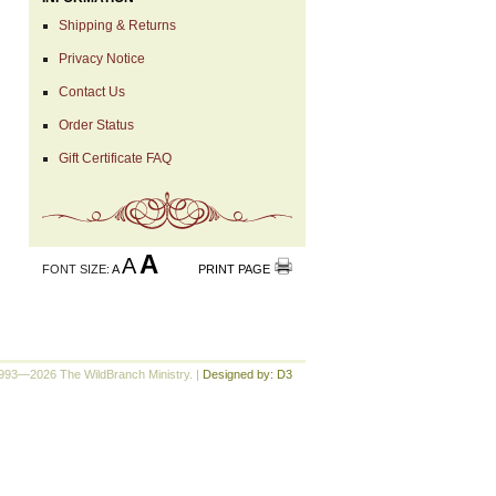
Shipping & Returns
Privacy Notice
Contact Us
Order Status
Gift Certificate FAQ
A
A
FONT SIZE:
A
PRINT PAGE
993—2026 The WildBranch Ministry.
|
Designed by: D3