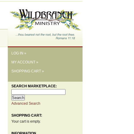
LOG IN »
MY ACCOUNT »
SHOPPING CART »
SEARCH MARKETPLACE:
Advanced Search
SHOPPING CART:
Your cart is empty.
INFORMATION