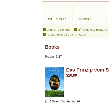
CONFERENCES
TEACHINGS
T
e
Audio Teachings
B
re’shiyt & Haftarah
Donation & Gift Certificates
Books
Product 5/27
Das Prinzip vom 
$10.00
(141 Seiten Taschenbuch)