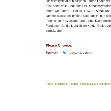
Die wichtigste aller biblischen Lehren finden w
hast, seine volle Bedeutung ist Dir höchstwahrsc
finden wir überall in Gottes (YHWHs) Schöpfung 
Der Messias selbst erklärte kategorisch, daß all
natürlichen Prinzips gegründet sind. Das Prinzip
Fundament für die Identität der Kinder Gottes 
zurückgehen.
Please Choose:
Format
Paperback Book
Home
|
Shipping & Returns
|
Privacy Notice
|
Contact 