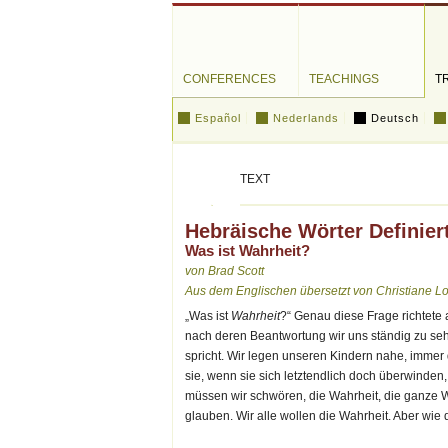
CONFERENCES
TEACHINGS
T
Español
Nederlands
Deutsch
TEXT
Hebräische Wörter Definier
Was ist Wahrheit?
von Brad Scott
Aus dem Englischen übersetzt von Christiane Lo
„Was ist
Wahrheit
?“ Genau diese Frage richtete a
nach deren Beantwortung wir uns ständig zu seh
spricht. Wir legen unseren Kindern nahe, immer 
sie, wenn sie sich letztendlich doch überwinden
müssen wir schwören, die Wahrheit, die ganze W
glauben. Wir alle wollen die Wahrheit. Aber wie de