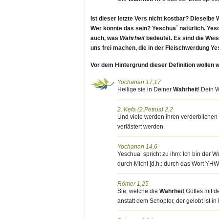
Ist dieser letzte Vers nicht kostbar? Diesel
Wer könnte das sein? Yeschua´ natürlich. Yes
auch, was
Wahrheit
bedeutet. Es sind die Wei
uns frei machen, die in der Fleischwerdung Ye
Vor dem Hintergrund dieser Definition wollen
Yochanan 17,17
Heilige sie in Deiner
Wahrheit
! Dein W
2. Kefa (2.Petrus) 2,2
Und viele werden ihren verderblichen
verlästert werden.
Yochanan 14,6
Yeschua’ spricht zu ihm: Ich bin der 
durch Mich! [d.h.: durch das Wort YH
Römer 1,25
Sie, welche die
Wahrheit
Gottes mit d
anstatt dem Schöpfer, der gelobt ist i