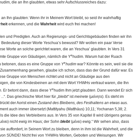
hudim, die an Ihn glaubten, etwas sehr Aufschlussreiches dazu:
an Ihn glaubten: Wenn ihr in Meinem Wort bleibt, so seid ihr wahrhaftig
heit
erkennen, und die
Wahrheit
wird euch frei machen!
nden und Predigten. Auch an Regierungs- und Gerichtsgebäuden finden wir ihn
der Bedeutung dieser Worte Yeschua’s bewusst? Wir wollen ein paar Verse
se Worte an solche gerichtet waren, die an Yeschua’ glaubten. In Vers 31
e
mte Gruppe von Gläubigen, nämlich die Y
hudim. Warum hat der Ruach
e
zu betonen, dass es eine Gruppe von
Y
hudim
war? Könnte es sein, weil sie die
m Zusammenhang gesehen, glaube ich schon, dass das der Grund dafür war. Es
ese Gruppe von Menschen richtet und nicht an Gläubige aus den
enigen, die von Kindesbeinen an mit dem Wort YHWHs vertraut waren, die Ihn
e
n. Er betont dann, dass diese Y
hudim Ihm jetzt
glaubten
. Dann wendet Er sich
...“. Das griechische Wort hier für
„bleibt“
ist
meinete
(μείνητε). Es steht im
ückt der Aorist einen
Zustand des
Bleibens, des Festhaltens
an etwas
aus.
ment auch immer übersetzt (Mattityahu (Matthäus) 10,11; Yochanan 5,38; 2.
lls die Idee des Verbleibens aus. In Vers 35 von Kapitel 8 wird übrigens genau
μένει) nicht ewig im Haus; der Sohn
bleibt
(μένει) ewig.“ Wir sehen also, dass
ie auffordert, in Seinem Wort zu bleiben, denn in ihm ist die Wahrheit, und die
ei von SÜNDE! Nicht frei von YHWHs Worten, Geboten und Weisungen. Wir