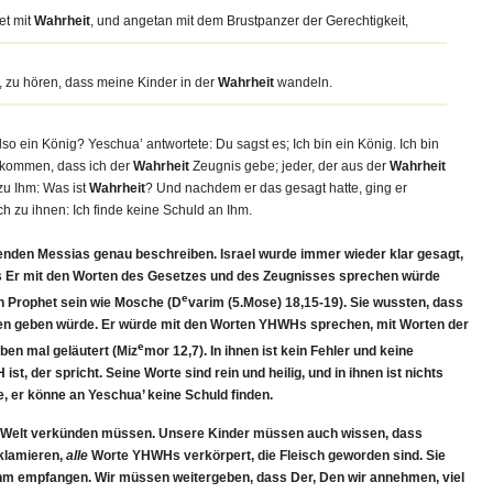
et mit
Wahrheit
, und angetan mit dem Brustpanzer der Gerechtigkeit,
, zu hören, dass meine Kinder in der
Wahrheit
wandeln.
lso ein König? Yeschua’ antwortete: Du sagst es; Ich bin ein König. Ich bin
ekommen, dass ich der
Wahrheit
Zeugnis gebe; jeder, der aus der
Wahrheit
 zu Ihm: Was ist
Wahrheit
? Und nachdem er das gesagt hatte, ging er
 zu ihnen: Ich finde keine Schuld an Ihm.
enden Messias genau beschreiben. Israel wurde immer wieder klar gesagt,
ss Er mit den Worten des Gesetzes und des Zeugnisses sprechen würde
e
in Prophet sein wie Mosche (D
varim (5.Mose) 18,15-19). Sie wussten, dass
en geben würde. Er würde mit den Worten YHWHs sprechen, mit Worten der
e
ben mal geläutert (Miz
mor 12,7). In ihnen ist kein Fehler und keine
t, der spricht. Seine Worte sind rein und heilig, und in ihnen ist nichts
te, er könne an Yeschua’ keine Schuld finden.
nen Welt verkünden müssen. Unsere Kinder müssen auch wissen, dass
oklamieren,
alle
Worte YHWHs verkörpert, die Fleisch geworden sind. Sie
it Ihm empfangen. Wir müssen weitergeben, dass Der, Den wir annehmen, viel