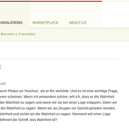
RANSLATIONS
MARKETPLACE
ABOUT US
Become a Translator
t
vell
uch Pilatus an Yeschua’, als er Ihn verhörte. Und es ist eine wichtige Frage,
nen scheinen. Wenn ich jemandem zuhöre, will ich, dass er die Wahrheit
die Wahrheit zu sagen und wenn wir sie bei einer Lüge ertappen, loben wir
, die Wahrheit zu sagen. Wenn wir als Zeugen vor Gericht geladen werden,
ahrheit und nichts als die Wahrheit zu sagen. Niemand will einer Lüge
finiert die Schrift, was Wahrheit ist?