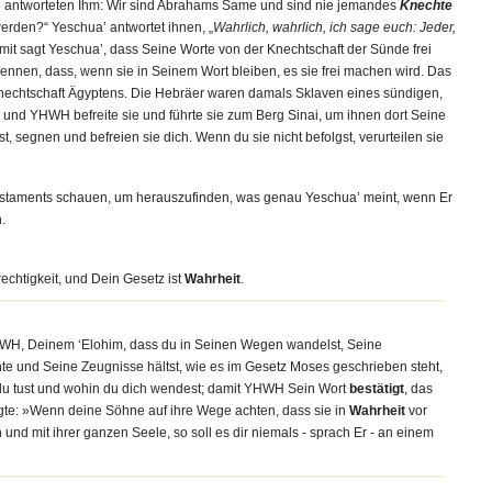
ie antworteten Ihm: Wir sind Abrahams Same und sind nie jemandes
Knechte
werden?“ Yeschua’ antwortet ihnen, „
Wahrlich, wahrlich,
ich sage euch: Jeder,
amit sagt Yeschua’, dass Seine Worte von der Knechtschaft der Sünde frei
ennen, dass, wenn sie in Seinem Wort bleiben, es sie frei machen wird. Das
r Knechtschaft Ägyptens. Die Hebräer waren damals Sklaven eines sündigen,
und YHWH befreite sie und führte sie zum Berg Sinai, um ihnen dort Seine
 segnen und befreien sie dich. Wenn du sie nicht befolgst, verurteilen sie
estaments schauen, um herauszufinden, was genau Yeschua’ meint, wenn Er
.
echtigkeit, und Dein Gesetz ist
Wahrheit
.
WH, Deinem ‘Elohim, dass du in Seinen Wegen wandelst, Seine
e und Seine Zeugnisse hältst, wie es im Gesetz Moses geschrieben steht,
 du tust und wohin du dich wendest; damit YHWH Sein Wort
bestätigt
, das
agte: »Wenn deine Söhne auf ihre Wege achten, dass sie in
Wahrheit
vor
und mit ihrer ganzen Seele, so soll es dir niemals - sprach Er - an einem