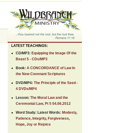
LATEST TEACHINGS:
CD/MP3:
Equipping the Image Of the
Beast 5 - CDs/MP3
Book:
A CONCORDANCE of Law In
the New Covenant Scriptures
DVD/MP4:
The Principle of the Seed -
4 DVDs/MP4
Lesson:
The Moral Law and the
Ceremonial Law, Pt 5 04.06.2012
Word Study: Latest Words:
Modesty
,
Patience
,
Integrity
,
Forgiveness
,
Hope
,
Joy or Rejoice