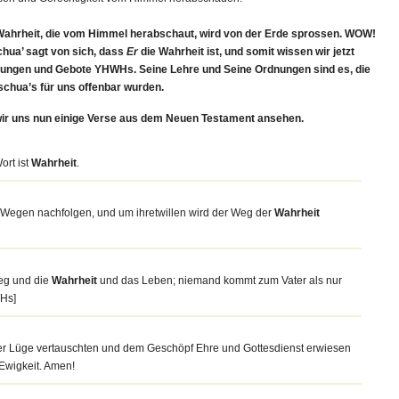
be Wahrheit, die vom Himmel herabschaut, wird von der Erde sprossen. WOW!
chua’ sagt von sich, dass
Er
die Wahrheit ist, und somit wissen wir jetzt
sungen und Gebote YHWHs. Seine Lehre und Seine Ordnungen sind es, die
schua’s für uns offenbar wurden.
 wir uns nun einige Verse aus dem Neuen Testament ansehen.
ort ist
Wahrheit
.
 Wegen nachfolgen, und um ihretwillen wird der Weg der
Wahrheit
Weg und die
Wahrheit
und das Leben; niemand kommt zum Vater als nur
WHs]
er Lüge vertauschten und dem Geschöpf Ehre und Gottesdienst erwiesen
n Ewigkeit. Amen!