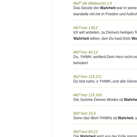
e
Mal
’aki (Maleachi) 2,6
Das Gesetz der
Wahrheit
war in seine
wandelte mit mir in Frieden und Aufric
e
Miz
mor 138,2
Ich will anbeten, zu Deinem heilig
Wahrheit
willen; den Du hast Dein
Wo
e
Miz
mor 40,12
Du, YHWH, wolltest Dein Herz nicht v
behüten!
e
Miz
mor 119,151
Du bist nahe, o YHWH, und alle Dein
e
Miz
mor 119,160
Die Summe Deines Wortes ist
Wahrhe
e
Miz
mor 33,4
Denn das Wort YHWHs ist
Wahrheit
, 
e
Miz
mor 85,12
Die
Wahrheit
wird aus der Erde spro