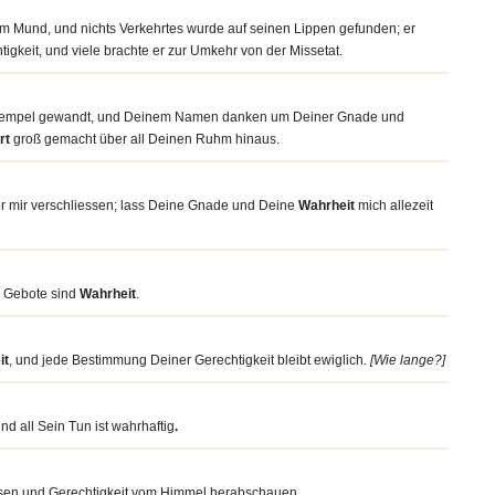
m Mund, und nichts Verkehrtes wurde auf seinen Lippen gefunden; er
htigkeit, und viele brachte er zur Umkehr von der Missetat.
en Tempel gewandt, und Deinem Namen danken um Deiner Gnade und
rt
groß gemacht über all Deinen Ruhm hinaus.
or mir verschliessen; lass Deine Gnade und Deine
Wahrheit
mich allezeit
e Gebote sind
Wahrheit
.
it
, und jede Bestimmung Deiner Gerechtigkeit bleibt ewiglich
. [Wie lange?]
und all Sein Tun ist wahrhaftig
.
ssen und Gerechtigkeit vom Himmel herabschauen.