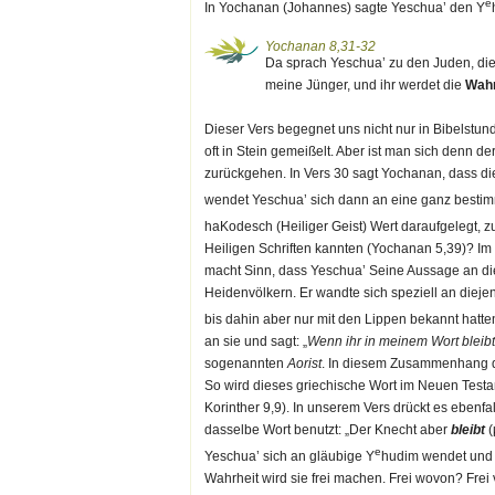
e
In Yochanan (Johannes) sagte Yeschua’ den Y
Yochanan 8,31-32
Da sprach Yeschua’ zu den Juden, die 
meine Jünger, und ihr werdet die
Wahr
Dieser Vers begegnet uns nicht nur in Bibelstu
oft in Stein gemeißelt. Aber ist man sich denn 
zurückgehen. In Vers 30 sagt Yochanan, dass die
wendet Yeschua’ sich dann an eine ganz bestim
haKodesch (Heiliger Geist) Wert daraufgelegt, 
Heiligen Schriften kannten (Yochanan 5,39)? I
macht Sinn, dass Yeschua’ Seine Aussage an di
Heidenvölkern. Er wandte sich speziell an diej
bis dahin aber nur mit den Lippen bekannt hatte
an sie und sagt: „
Wenn ihr in meinem Wort bleibt
sogenannten
Aorist
. In diesem Zusammenhang dr
So wird dieses griechische Wort im Neuen Testa
Korinther 9,9). In unserem Vers drückt es ebenfa
dasselbe Wort benutzt: „Der Knecht aber
bleibt
(
e
Yeschua’ sich an gläubige Y
hudim wendet und s
Wahrheit wird sie frei machen. Frei wovon? Fr