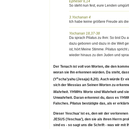
Epheser 6,14
So steht nun fest, eure Lenden umgürt
3.Yochanan 4
Ich habe keine größere Freude als die
Yochanan 18,37-38
Da sprach Pilatus zu Ihm: So bist Du a
dazu geboren und dazu in die Welt g
ist, hört Meine Stimme. Pilatus spricht
wieder hinaus zu den Juden und sprach
Der Tenach ist voll von Worten, die den komm
woran sie Ihn erkennen würden. Da steht, da
e
(Y
scha’yahu (Jesaja) 8,20). Auch würde Er e
sich der Messias an Seinen Worten zu erkenn
Wahrheit
. YHWHs Worte sind Wahrheit und sie
Unwahrheit. Daran erkennst du, dass es YHWH is
Falsches. Pilatus bestätigte das, als er erklär
Dieser Yeschua’ ist es, den wir der verlore
JESUS (Yeschua’), den sie als ihren Herrn pr
sind es - so sagt uns die Schrift - was wir m