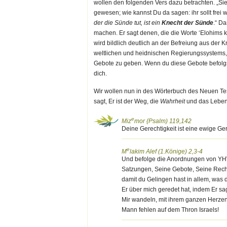
wollen den folgenden Vers dazu betrachten. „S
gewesen; wie kannst Du da sagen: ihr sollt frei 
der die Sünde tut, ist ein
Knecht
der Sünde
.“ D
machen. Er sagt denen, die die Worte ‘Elohims k
wird bildlich deutlich an der Befreiung aus de
weltlichen und heidnischen Regierungssystems, 
Gebote zu geben. Wenn du diese Gebote befolgst,
dich.
Wir wollen nun in des Wörterbuch des Neuen T
sagt, Er ist der Weg, die
Wahrheit
und das Leben
e
Miz
mor {Psalm) 119,142
Deine Gerechtigkeit ist eine ewige Ger
e
M
lakim Alef (1.Könige) 2,3-4
Und befolge die Anordnungen von YH
Satzungen, Seine Gebote, Seine Recht
damit du Gelingen hast in allem, was
Er über mich geredet hat, indem Er s
Mir wandeln, mit ihrem ganzen Herzen 
Mann fehlen auf dem Thron Israels!